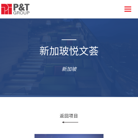
新加玻悦文荟
新加坡
返回项目