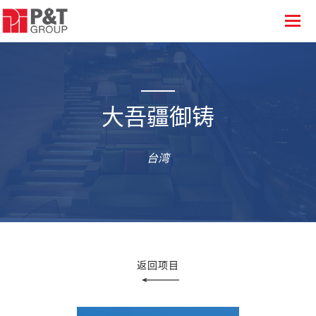
大吾疆御铸
台湾
返回项目