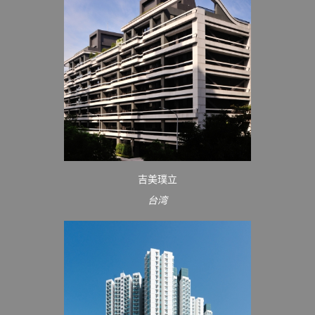
吉美璞立
台湾