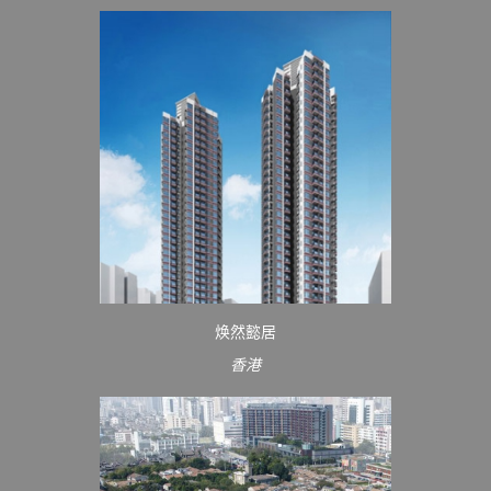
焕然懿居
香港