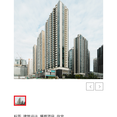
标签:
建筑设计,
獲奬项目,
住宅