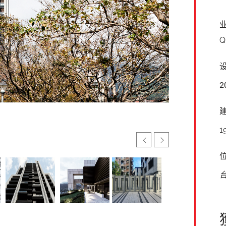
Q
2
1