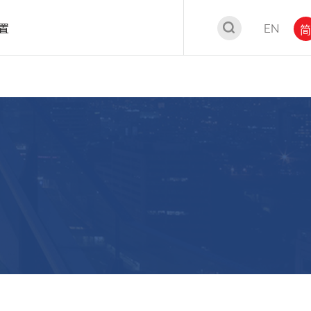
置
EN
简