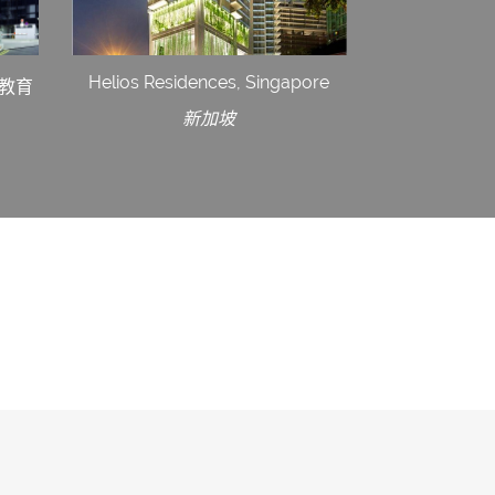
Helios Residences, Singapore
教育
新加坡