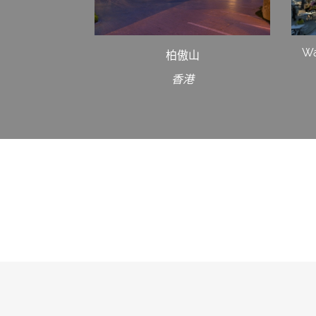
Wa
柏傲山
香港