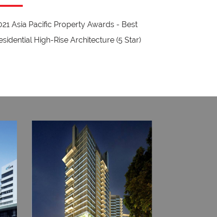
021 Asia Pacific Property Awards - Best
esidential High-Rise Architecture (5 Star)