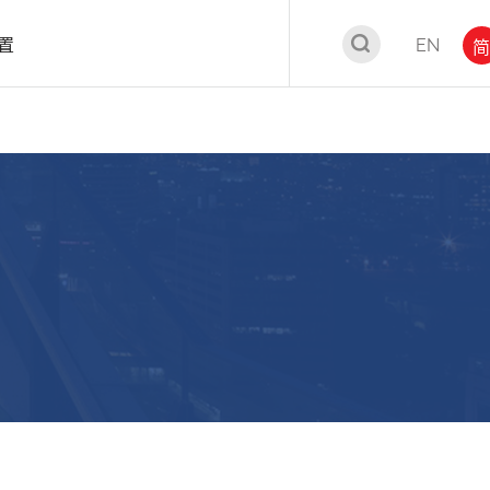
置
EN
简