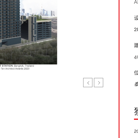
A
2
4
2