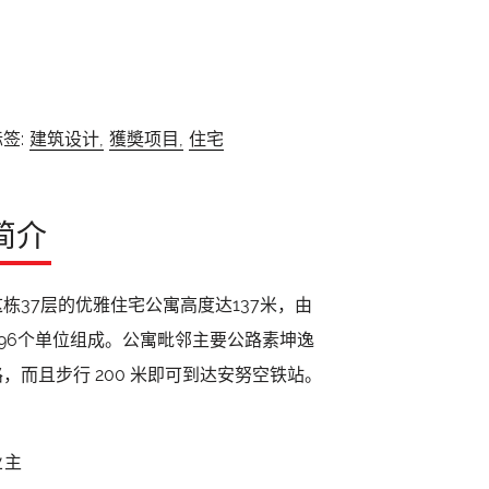
签:
建筑设计,
獲奬项目,
住宅
简介
这栋37层的优雅住宅公寓高度达137米，由
696个单位组成。公寓毗邻主要公路素坤逸
路，而且步行 200 米即可到达安努空铁站。
业主