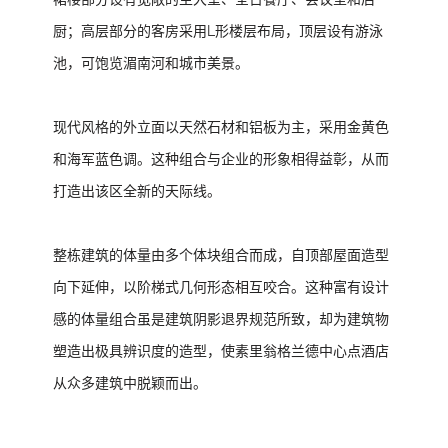
厨；高层部分的客房采用L形楼层布局，顶层设有游泳
池，可饱览湄南河和城市美景。
现代风格的外立面以天然石材和铝板为主，采用金黄色
和海军蓝色调。这种组合与企业的形象相得益彰，从而
打造出该区全新的天际线。
整栋建筑的体量由多个体块组合而成，自顶部屋面造型
向下延伸，以阶梯式几何形态相互咬合。这种富有设计
感的体量组合虽是建筑阴影退界规范所致，却为建筑物
塑造出极具辨识度的造型，使素里翁格兰德中心点酒店
从众多建筑中脱颖而出。