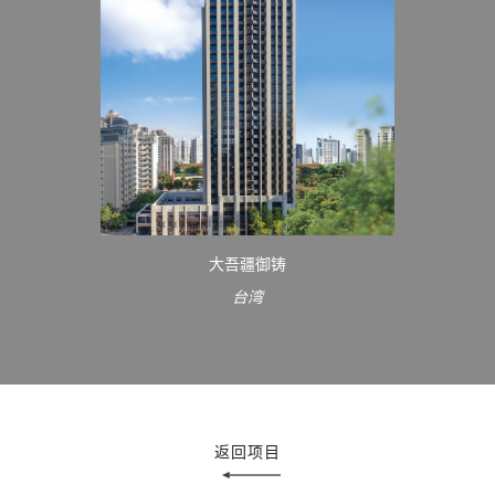
大吾疆御铸
台湾
返回项目