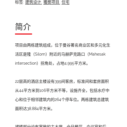
标签:
建筑设计,
獲奬项目,
住宅
简介
项目由两栋建筑组成，位于曼谷著名商业区和多元化生
活区是隆（Silom）附近的马赫萨克路口（Mahesak
intersection）拐角处，占地4,995平方米。
22层高的酒店主楼设有399间客房，标准间和套房面积
从44平方米到106平方米不等，设施齐全，包括水疗中
心和位于相邻建筑内的264个停车位。两栋建筑总建筑
面积达38,884平方米。
裙楼部分设有宽敞的主大堂、全日餐厅、会议室和后