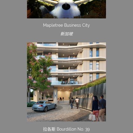
Mapletree Business City
新加坡
拉各斯 Bourdillon No. 39