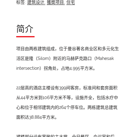
标签:
建筑设计,
獲奬项目,
住宅
简介
项目由两栋建筑组成，位于曼谷著名商业区和多元化生
活区是隆（Silom）附近的马赫萨克路口（Mahesak
intersection）拐角处，占地4,995平方米。
22层高的酒店主楼设有399间客房，标准间和套房面积
从44平方米到106平方米不等，设施齐全，包括水疗中
心和位于相邻建筑内的264个停车位。两栋建筑总建筑
面积达38,884平方米。
裙楼部分设有宽敞的主大堂、全日餐厅、会议室和后