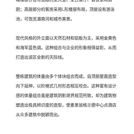
厨；高层部分的客房采用L形楼层布局，顶层设有游泳
池，可饱览湄南河和城市美景。
现代风格的外立面以天然石材和铝板为主，采用金黄色
和海军蓝色调。这种组合与企业的形象相得益彰，从而
打造出该区全新的天际线。
整栋建筑的体量由多个体块组合而成，自顶部屋面造型
向下延伸，以阶梯式几何形态相互咬合。这种富有设计
感的体量组合虽是建筑阴影退界规范所致，却为建筑物
塑造出极具辨识度的造型，使素里翁格兰德中心点酒店
从众多建筑中脱颖而出。