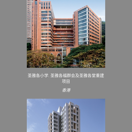
圣雅各小学, 圣雅各福群会及圣雅各堂重建
项目
香港