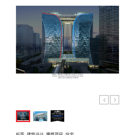
标签:
建筑设计,
獲奬项目,
住宅