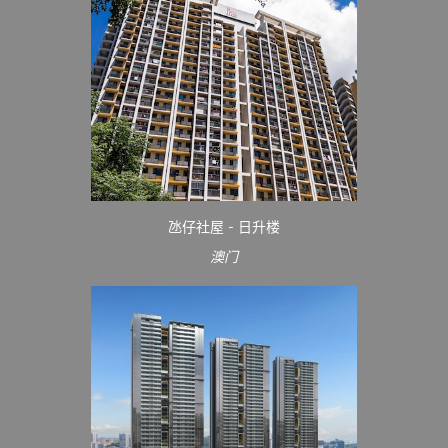
氹仔社屋 - 日升楼
澳门