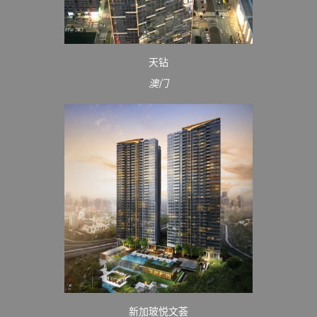
天钻
澳门
新加玻悦文荟