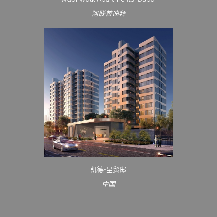
阿联酋迪拜
凯德•星贸邸
中国