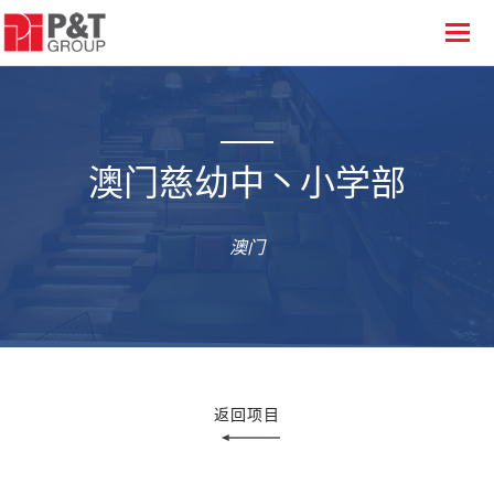
澳门慈幼中丶小学部
澳门
返回项目