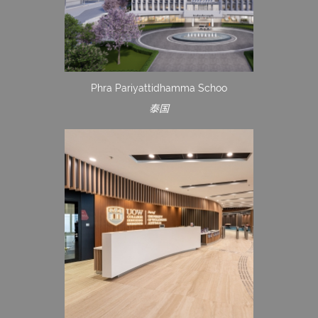
Phra Pariyattidhamma Schoo
泰国