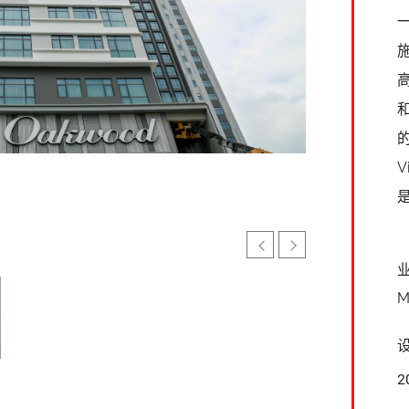
V
M
2