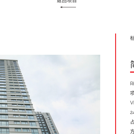
返回项目
标
R
V
占