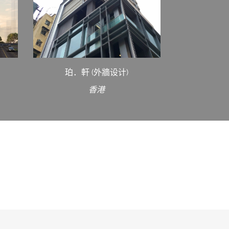
珀．軒 (外牆设计)
香港