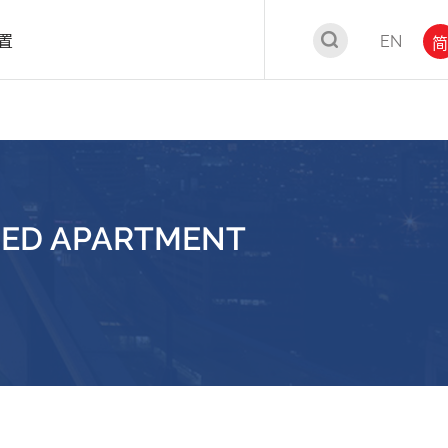
置
EN
简
CED APARTMENT