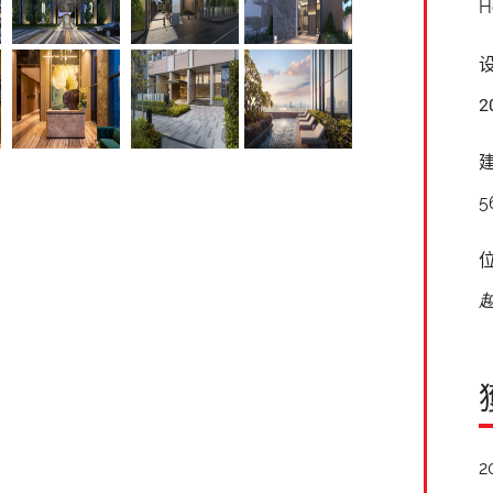
H
2
5
2