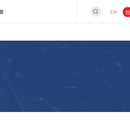
置
EN
简