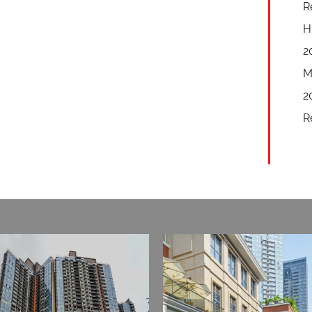
R
H
2
M
2
R