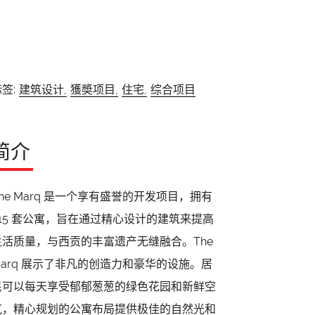
签:
建筑设计,
獲奬项目,
住宅,
综合项目
简介
The Marq 是一个享有盛誉的开发项目，拥有
515 套公寓，旨在通过精心设计的建筑来提高
生活质量，与西贡的丰富遗产无缝融合。The
Marq 展示了非凡的创造力和豪华的设施。居
民可以每天享受郁郁葱葱的绿色花园和新鲜空
气，精心规划的公寓布局提供极佳的自然光和