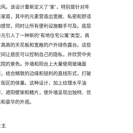
微风。该设计重新定义了“家”，特别是针对年
轻家庭，其中的元素营造出宽敞、私密和舒适
的感觉，同时让所有便利设施触手可及。底层
单元引入了一种新的“有地住宅公寓”类型，具
有高高的天花板和宽敞的户外绿色露台。这些
空间让居民可以控制自己的隐私，并欣赏中央
庭院的景色。外墙和阳台上大量使用玻璃面
板，结合精致的边缘和锐利的直线形式，打破
了街区的体量。这种设计，加上纹理水平油
漆、遮阳壁架和鳍片，使外墙呈现出独特、优
雅和豪华的外观。
业主