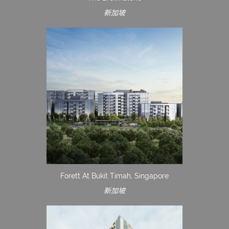
新加坡
Forett At Bukit Timah, Singapore
新加坡