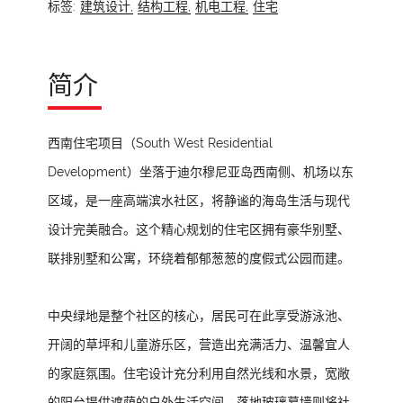
标签:
建筑设计,
结构工程,
机电工程,
住宅
简介
西南住宅项目（South West Residential
Development）坐落于迪尔穆尼亚岛西南侧、机场以东
区域，是一座高端滨水社区，将静谧的海岛生活与现代
设计完美融合。这个精心规划的住宅区拥有豪华别墅、
联排别墅和公寓，环绕着郁郁葱葱的度假式公园而建。
中央绿地是整个社区的核心，居民可在此享受游泳池、
开阔的草坪和儿童游乐区，营造出充满活力、温馨宜人
的家庭氛围。住宅设计充分利用自然光线和水景，宽敞
的阳台提供遮荫的户外生活空间，落地玻璃幕墙则将社