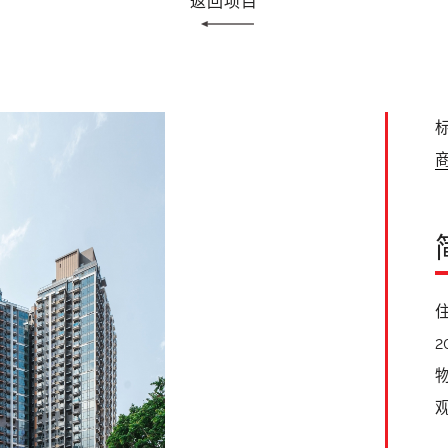
返回项目
标
住