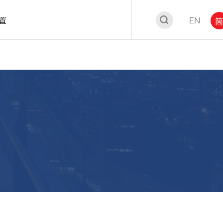
置
EN
简