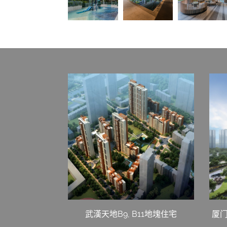
武漢天地B9, B11地塊住宅
厦门