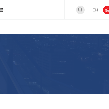
置
EN
简