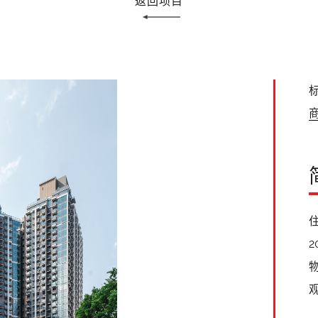
返回项目
标
住