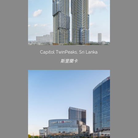
Capitol TwinPeaks, Sri Lanka
斯里蘭卡