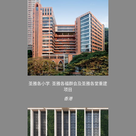
圣雅各小学, 圣雅各福群会及圣雅各堂重建
项目
香港