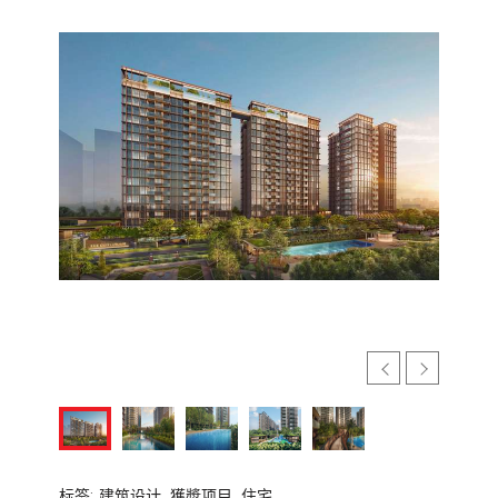
标签:
建筑设计,
獲奬项目,
住宅