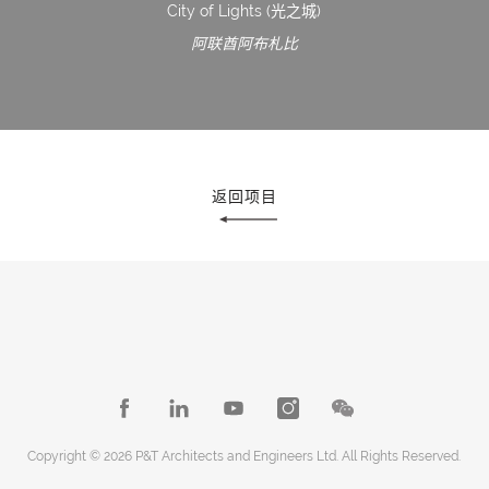
City of Lights (光之城)
阿联酋阿布札比
返回项目
Copyright © 2026 P&T Architects and Engineers Ltd. All Rights Reserved.