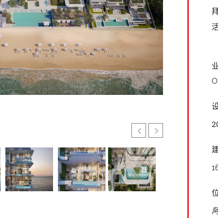
O
2
1