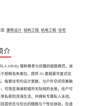
签:
建筑设计,
结构工程,
机电工程,
住宅
简介
RLA Infinity 堪称尊贵与优雅的极致典范，坐
落于棕榈岛朱美拉，提供 20 套超豪华复式住
宅。每套住宅均设计宽敞，与户外空间完美融
合，可饱览海滩和城市天际线的全景。住户可
尽享私密的滨海生活，并拥有专属私人泳池。
项目提供无与伦比的精致与个性化体验，在迪