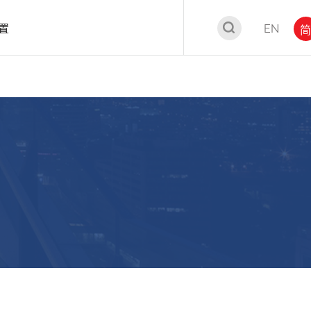
置
EN
简