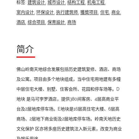
标签:
建筑设计,
城市设计,
结构工程,
机电工程,
室内设计,
环保设计,
执行建筑师,
獲奬项目,
住宅,
商业,
酒店,
综合项目,
保育設計,
商场
简介
佛山岭南天地综合发展包括历史建筑复修、酒店、商场
及公寓。项目由多个地块组成，当中住宅用地建有多幢
中层住宅大楼、别墅、住客会所、花园和停车场等。D
地块 是马可孛罗酒店，提供380间客房、4层高商业平
台及2层地库停车场。E地块是16层高住宅大楼、6层高
商场、2层地下商业街及2层地库停车场。岭南天地历史
文化保护 区亦将多座历史建筑注入新元素，改变为商业
及娱乐用途。