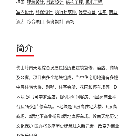
标签:
建筑设计,
城市设计,
结构工程,
机电工程,
室内设计,
环保设计,
执行建筑师,
獲奬项目,
住宅,
商业,
酒店,
综合项目,
保育設計,
商场
简介
佛山岭南天地综合发展包括历史建筑复修、酒店、商场
及公寓。项目由多个地块组成，当中住宅用地建有多幢
中层住宅大楼、别墅、住客会所、花园和停车场等。D
地块 是马可孛罗酒店，提供380间客房、4层高商业平
台及2层地库停车场。E地块是16层高住宅大楼、6层高
商场、2层地下商业街及2层地库停车场。岭南天地历史
文化保护 区亦将多座历史建筑注入新元素，改变为商业
及娱乐用途。