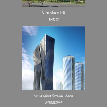
Chencharu Hill
新加坡
Kensington Krystal, Dubai
阿联酋迪拜