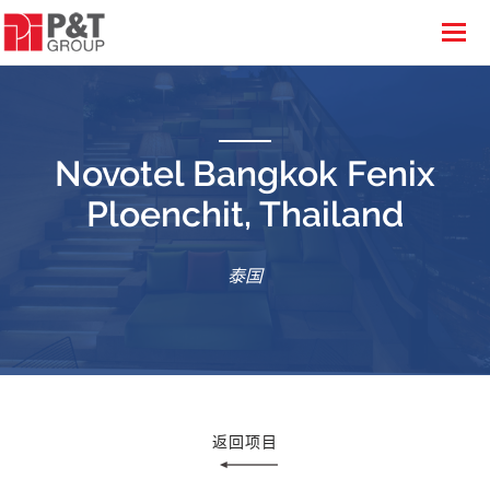
Novotel Bangkok Fenix
Ploenchit, Thailand
泰国
返回项目