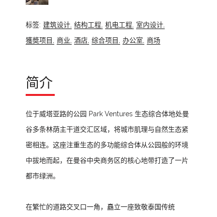
标签:
建筑设计,
结构工程,
机电工程,
室内设计,
獲奬项目,
商业,
酒店,
综合项目,
办公室,
商场
简介
位于威塔亚路的公园 Park Ventures 生态综合体地处曼
谷多条林荫主干道交汇区域，将城市肌理与自然生态紧
密相连。这座注重生态的多功能综合体从公园般的环境
中拔地而起，在曼谷中央商务区的核心地带打造了一片
都市绿洲。
在繁忙的道路交叉口一角，矗立一座致敬泰国传统