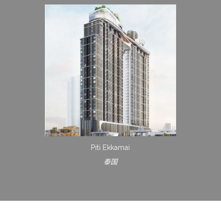
Piti Ekkamai
泰国