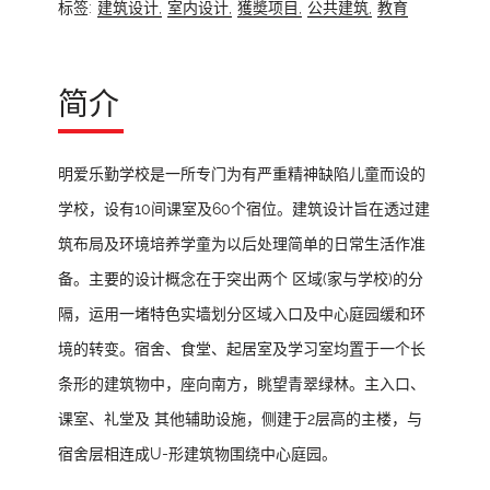
标签:
建筑设计,
室内设计,
獲奬项目,
公共建筑,
教育
简介
明爱乐勤学校是一所专门为有严重精神缺陷儿童而设的
学校，设有10间课室及60个宿位。建筑设计旨在透过建
筑布局及环境培养学童为以后处理简单的日常生活作准
备。主要的设计概念在于突出两个 区域(家与学校)的分
隔，运用一堵特色实墙划分区域入口及中心庭园缓和环
境的转变。宿舍、食堂、起居室及学习室均置于一个长
条形的建筑物中，座向南方，眺望青翠绿林。主入口、
课室、礼堂及 其他辅助设施，侧建于2层高的主楼，与
宿舍层相连成U-形建筑物围绕中心庭园。