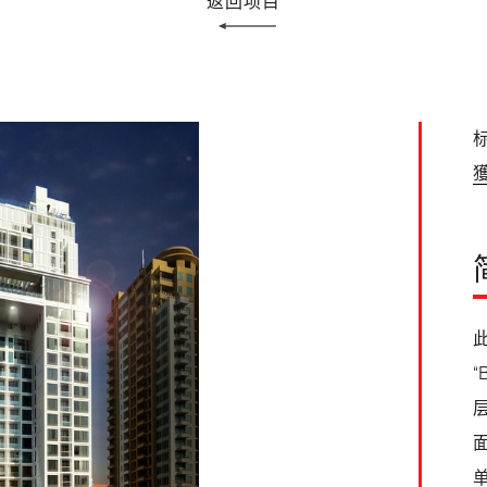
返回项目
标
此
“
面