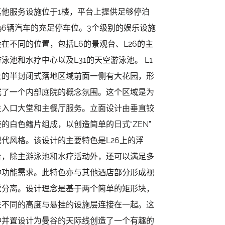
其他服务设施位于1楼，平台上提供足够停泊
196辆汽车的充足停车位。3个级别的娱乐设施
设在不同的位置，包括L6的景观台、L26的主
游泳池和水疗中心以及L31的天空游泳池。 L1
上的半封闭式落地区域前面一侧有大花园，形
成了一个内部庭院的概念氛围。这个区域是为
主入口大堂和主餐厅服务。立面设计由垂直铰
接的白色鳍片组成，以创造简单的日式“ZEN”
现代风格。该设计的主要特色是L26上的浮
台，除主游泳池和水疗活动外，还可以满足多
种功能需求。此特色亦与其他酒店部分形成视
觉分离。设计理念是基于两个简单的矩形块，
在不同的高度与悬挂的设施层连接在一起。这
种并置设计为曼谷的天际线创造了一个有趣的