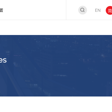
置
EN
简
es