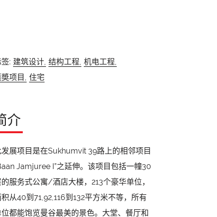
签:
建筑设计,
结构工程,
机电工程,
獲奬项目,
住宅
简介
发展项目是在Sukhumvit 39路上的相邻项目
Baan Jamjuree I”之延伸。该项目包括一幢30
层的服务式公寓/酒店大楼，213个豪华单位，
积从40到71,92,116到132平方米不等，所有
单位都能饱览曼谷最美的景色。大堂、餐厅和