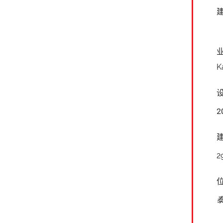
K
2
2