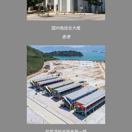
圆州角综合大楼
香港
竹篙湾检疫营舍第一期