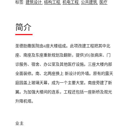
标签:
建筑设计,
结构工程,
机电工程,
公共建筑,
医疗
简介
圣德肋撒医院由4座大楼组成。此项改建工程把其中北
座、南座及东座重新规划及翻新，提供365张病床、门
诊服务、宿舍、办公室及其他医疗设施。三座大楼内部
全面装修。南、北两座换上 新设计的外墙。原有的露天
庭园盖上玻璃天幕，成为一个主要大堂。南座旁建了新
翼。为加强大楼间的连系，工程还包括一座新桥及观光
升降机塔。
业主