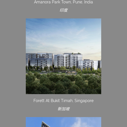
Amanora Park Town, Pune, India
印度
Forett At Bukit Timah, Singapore
新加坡