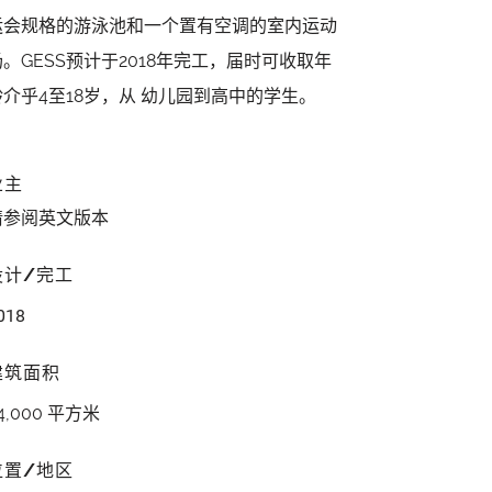
运会规格的游泳池和一个置有空调的室内运动
场。GESS预计于2018年完工，届时可收取年
龄介乎4至18岁，从 幼儿园到高中的学生。
业主
请参阅英文版本
设计/完工
018
建筑面积
4,000 平方米
位置/地区