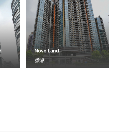
d
Novo Land
香港