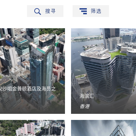
搜寻
筛选
尖沙咀金普顿酒店及海员之
海滨汇
香港