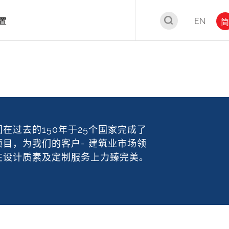
置
EN
简
在过去的150年于25个国家完成了
目，为我们的客户- 建筑业市场领
在设计质素及定制服务上力臻完美。