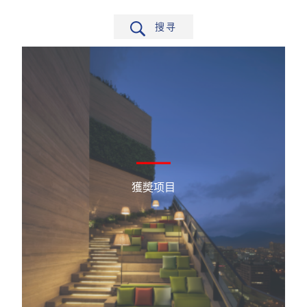
搜寻
筛选
獲奬项目